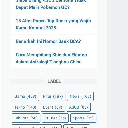
Siapa Bilang ASUS Zenfone Tidak
Dapat Main Pokemon GO?
15 Atlet Panco Top Dunia yang Wajib
Kamu Ketahui 2025
Benarkah Ini Nomor Bank BCA?
Cara Menghitung Shio dan Elemen
dalam Astrologi Tionghoa China
LABEL
Game
(463)
Fitur
(187)
News
(166)
Tekno
(148)
Event
(87)
ASUS
(83)
Hiburan
(56)
Kuliner
(26)
Sports
(25)