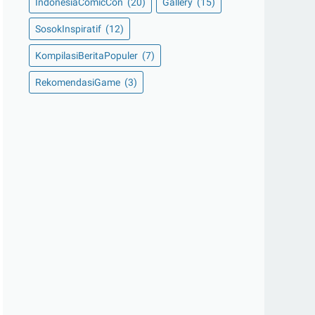
IndonesiaComicCon
(20)
Gallery
(15)
SosokInspiratif
(12)
KompilasiBeritaPopuler
(7)
RekomendasiGame
(3)