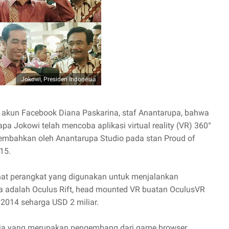
Jokowi, Presiden Indonesia
ri akun Facebook Diana Paskarina, staf Anantarupa, bahwa
pa Jokowi telah mencoba aplikasi virtual reality (VR) 360°
rsembahkan oleh Anantarupa Studio pada stan Proud of
15.
rlihat perangkat yang digunakan untuk menjalankan
esia adalah Oculus Rift, head mounted VR buatan OculusVR
 2014 seharga USD 2 miliar.
sia yang merupakan pengembang dari game browser