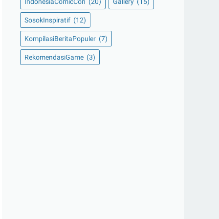
IndonesiaComicCon
(20)
Gallery
(15)
SosokInspiratif
(12)
KompilasiBeritaPopuler
(7)
RekomendasiGame
(3)