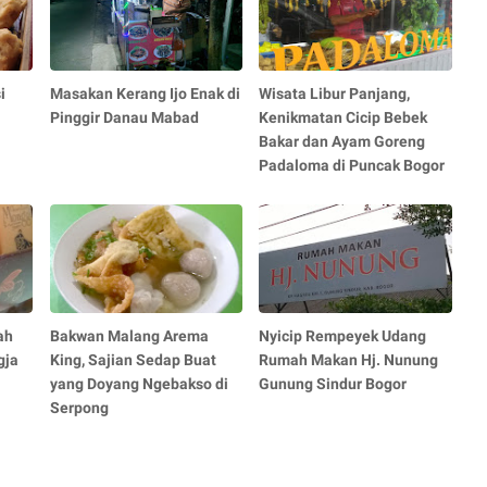
i
Masakan Kerang Ijo Enak di
Wisata Libur Panjang,
Pinggir Danau Mabad
Kenikmatan Cicip Bebek
Bakar dan Ayam Goreng
Padaloma di Puncak Bogor
ah
Bakwan Malang Arema
Nyicip Rempeyek Udang
gja
King, Sajian Sedap Buat
Rumah Makan Hj. Nunung
yang Doyang Ngebakso di
Gunung Sindur Bogor
Serpong