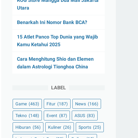
ROG Store Mangga Dua Mall Jakarta
Utara
Benarkah Ini Nomor Bank BCA?
15 Atlet Panco Top Dunia yang Wajib
Kamu Ketahui 2025
Cara Menghitung Shio dan Elemen
dalam Astrologi Tionghoa China
LABEL
Game
(463)
Fitur
(187)
News
(166)
Tekno
(148)
Event
(87)
ASUS
(83)
Hiburan
(56)
Kuliner
(26)
Sports
(25)