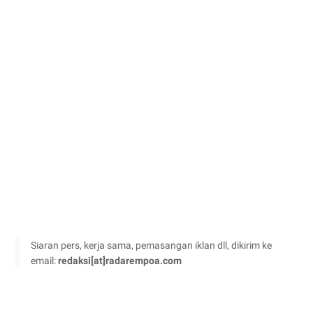
Siaran pers, kerja sama, pemasangan iklan dll, dikirim ke
email:
redaksi[at]radarempoa.com