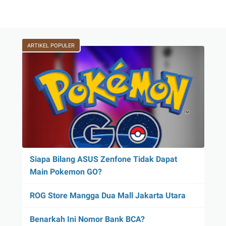
ARTIKEL POPULER
Siapa Bilang ASUS Zenfone Tidak Dapat
Main Pokemon GO?
ROG Store Mangga Dua Mall Jakarta Utara
Benarkah Ini Nomor Bank BCA?