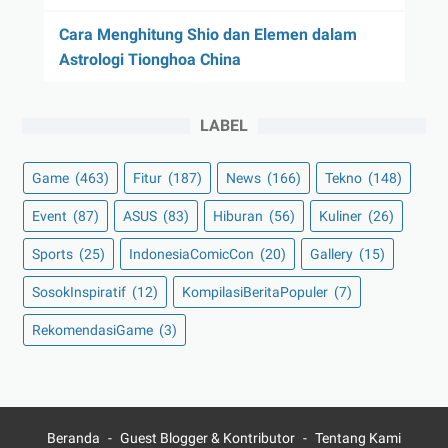
Cara Menghitung Shio dan Elemen dalam
Astrologi Tionghoa China
LABEL
Game
(463)
Fitur
(187)
News
(166)
Tekno
(148)
Event
(87)
ASUS
(83)
Hiburan
(56)
Kuliner
(26)
Sports
(25)
IndonesiaComicCon
(20)
Gallery
(15)
SosokInspiratif
(12)
KompilasiBeritaPopuler
(7)
RekomendasiGame
(3)
Beranda
Guest Blogger & Kontributor
Tentang Kami