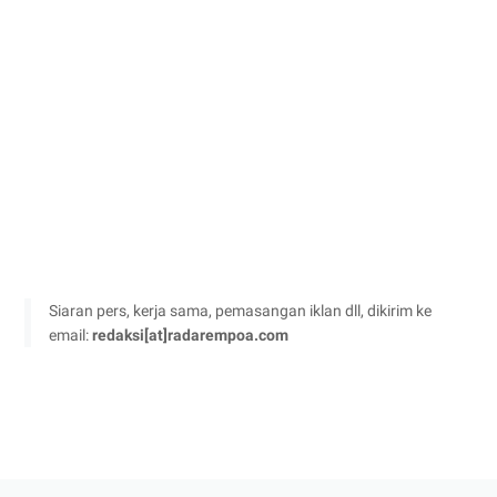
Siaran pers, kerja sama, pemasangan iklan dll, dikirim ke
email:
redaksi[at]radarempoa.com