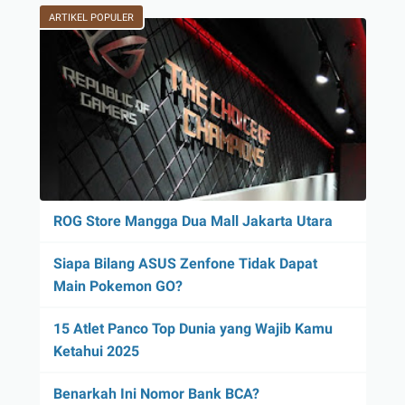
ARTIKEL POPULER
ROG Store Mangga Dua Mall Jakarta Utara
Siapa Bilang ASUS Zenfone Tidak Dapat
Main Pokemon GO?
15 Atlet Panco Top Dunia yang Wajib Kamu
Ketahui 2025
Benarkah Ini Nomor Bank BCA?