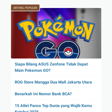
ARTIKEL POPULER
Siapa Bilang ASUS Zenfone Tidak Dapat
Main Pokemon GO?
ROG Store Mangga Dua Mall Jakarta Utara
Benarkah Ini Nomor Bank BCA?
15 Atlet Panco Top Dunia yang Wajib Kamu
Ketahui 2025