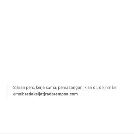
Siaran pers, kerja sama, pemasangan iklan dll, dikirim ke
email:
redaksi[at]radarempoa.com