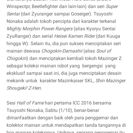
Winspectpr, Beetlefighter dan lain-lain) dan seri
Super
Sentai
(dari Zyuranger sampai Goseiger). Tsuyoshi
Nonaka adalah tokoh pencipta dari karakter terkenal
Mighty Morphin Power Rangers
(alias Kyoryu Sentai
ZyuRanger) dan serial
Heisei Kamen Rider
(dari Kuuga
hingga W). Selain itu, dia pun sukses menciptakan seri
mainan dewasa
Chogokin-Damashii
(alias
Soul of
Chogokin
) dan menciptakan kembali tokoh Mazinger Z
sebagai koleksi mainan robot yang bergengsi yang
eksklusif sampai saat ini, dia juga menciptakan desain
mekanik untuk karakter Mazinkaiser SKL,
Shin Mazinger
Shougeki! Z-Hen
.
Sesi
Hall of Fame
hari pertama ICC 2016 bersama
Tsuyoshi Nonaka, Sabtu (1/10), benar-benar
dimanfaatkan dengan baik oleh para penggemar dan
kolektor mainan untuk mendapatkan tanda tangannya di
box mainan koleksinya. Uniknya, seorang penggemar itu