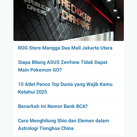
ROG Store Mangga Dua Mall Jakarta Utara
Siapa Bilang ASUS Zenfone Tidak Dapat
Main Pokemon GO?
15 Atlet Panco Top Dunia yang Wajib Kamu
Ketahui 2025
Benarkah Ini Nomor Bank BCA?
Cara Menghitung Shio dan Elemen dalam
Astrologi Tionghoa China