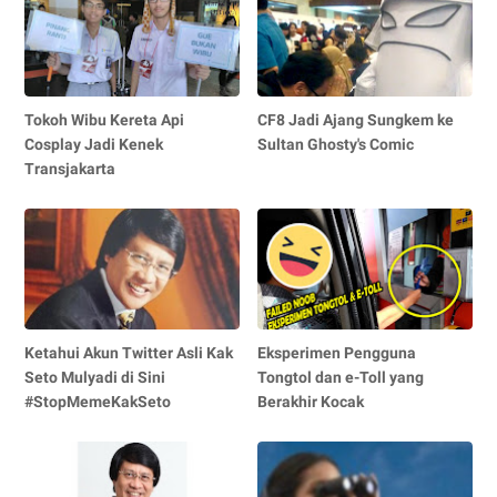
Tokoh Wibu Kereta Api
CF8 Jadi Ajang Sungkem ke
Cosplay Jadi Kenek
Sultan Ghosty's Comic
Transjakarta
Ketahui Akun Twitter Asli Kak
Eksperimen Pengguna
Seto Mulyadi di Sini
Tongtol dan e-Toll yang
#StopMemeKakSeto
Berakhir Kocak