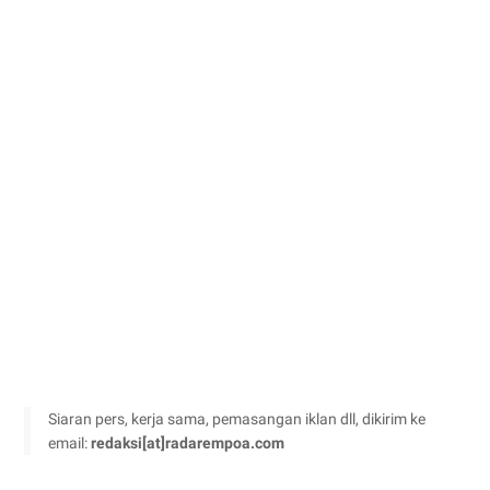
Siaran pers, kerja sama, pemasangan iklan dll, dikirim ke
email:
redaksi[at]radarempoa.com