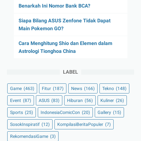
Benarkah Ini Nomor Bank BCA?
Siapa Bilang ASUS Zenfone Tidak Dapat
Main Pokemon GO?
Cara Menghitung Shio dan Elemen dalam
Astrologi Tionghoa China
LABEL
Game
(463)
Fitur
(187)
News
(166)
Tekno
(148)
Event
(87)
ASUS
(83)
Hiburan
(56)
Kuliner
(26)
Sports
(25)
IndonesiaComicCon
(20)
Gallery
(15)
SosokInspiratif
(12)
KompilasiBeritaPopuler
(7)
RekomendasiGame
(3)