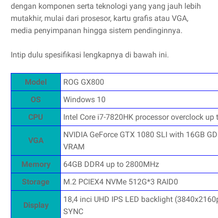
dengan komponen serta teknologi yang yang jauh lebih
mutakhir, mulai dari prosesor, kartu grafis atau VGA,
media penyimpanan hingga sistem pendinginnya.
Intip dulu spesifikasi lengkapnya di bawah ini.
Model
ROG GX800
OS
Windows 10
CPU
Intel Core i7-7820HK processor overclock up 
NVIDIA GeForce GTX 1080 SLI with 16GB G
VGA
VRAM
Memory
64GB DDR4 up to 2800MHz
Storage
M.2 PCIEX4 NVMe 512G*3 RAID0
18,4 inci UHD IPS LED backlight (3840x2160p
Display
SYNC