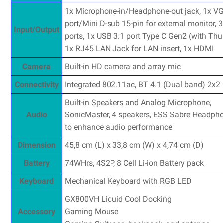
1x Microphone-in/Headphone-out jack, 1x V
port/Mini D-sub 15-pin for external monitor, 
Input/Output
ports, 1x USB 3.1 port Type C Gen2 (with Thu
1x RJ45 LAN Jack for LAN insert, 1x HDMI
Camera
Built-in HD camera and array mic
Connectivity
Integrated 802.11ac, BT 4.1 (Dual band) 2x2
Built-in Speakers and Analog Microphone,
Audio
SonicMaster, 4 speakers, ESS Sabre Headph
to enhance audio performance
Dimension
45,8 cm (L) x 33,8 cm (W) x 4,74 cm (D)
Battery
74WHrs, 4S2P, 8 Cell Li-ion Battery pack
Keyboard
Mechanical Keyboard with RGB LED
GX800VH Liquid Cool Docking
Accessory
Gaming Mouse