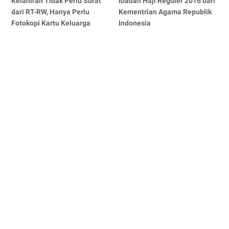
Kelahiran Tidak Perlu Surat
Ibadah Haji Reguler 2016 dari
dari RT-RW, Hanya Perlu
Kementrian Agama Republik
Fotokopi Kartu Keluarga
Indonesia