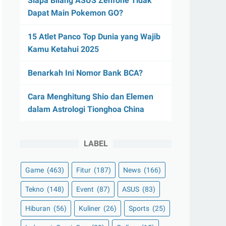
Siapa Bilang ASUS Zenfone Tidak
Dapat Main Pokemon GO?
15 Atlet Panco Top Dunia yang Wajib
Kamu Ketahui 2025
Benarkah Ini Nomor Bank BCA?
Cara Menghitung Shio dan Elemen
dalam Astrologi Tionghoa China
LABEL
Game
(463)
Fitur
(187)
News
(166)
Tekno
(148)
Event
(87)
ASUS
(83)
Hiburan
(56)
Kuliner
(26)
Sports
(25)