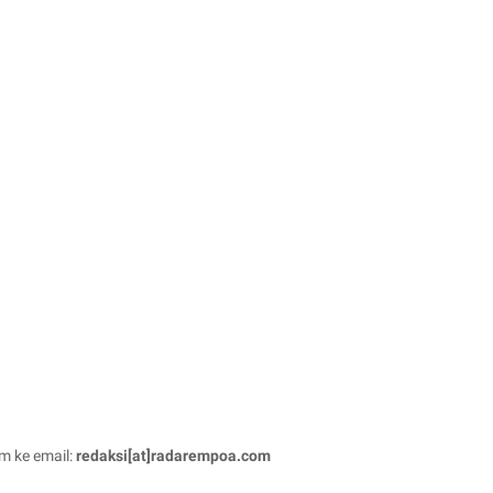
im ke email:
redaksi[at]radarempoa.com