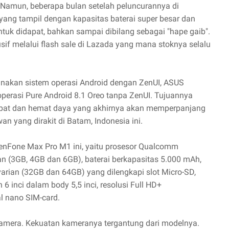
 Namun, beberapa bulan setelah peluncurannya di
 yang tampil dengan kapasitas baterai super besar dan
untuk didapat, bahkan sampai dibilang sebagai "hape gaib".
sif melalui flash sale di Lazada yang mana stoknya selalu
unakan sistem operasi Android dengan ZenUI, ASUS
erasi Pure Android 8.1 Oreo tanpa ZenUI. Tujuannya
cepat dan hemat daya yang akhirnya akan memperpanjang
n yang dirakit di Batam, Indonesia ini.
ZenFone Max Pro M1 ini, yaitu prosesor Qualcomm
ian (3GB, 4GB dan 6GB), baterai berkapasitas 5.000 mAh,
 varian (32GB dan 64GB) yang dilengkapi slot Micro-SD,
 6 inci dalam body 5,5 inci, resolusi Full HD+
l nano SIM-card.
amera. Kekuatan kameranya tergantung dari modelnya.