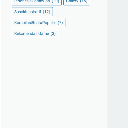
IndonesiaComicCon
(20)
Gallery
(15)
SosokInspiratif
(12)
KompilasiBeritaPopuler
(7)
RekomendasiGame
(3)