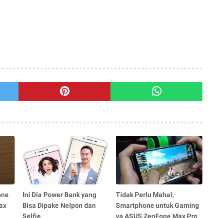
one
Ini Dia Power Bank yang
Tidak Perlu Mahal,
ax
Bisa Dipake Nelpon dan
Smartphone untuk Gaming
Selfie
ya ASUS ZenFone Max Pro