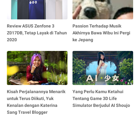
Review ASUS Zenfone 3
Passion Terhadap Musik
Z017DB, Tetap Layak di Tahun
Akhirnya Bawa Wibu Ini Pergi
2020
ke Jepang
Kisah Perjalanannya Menarik
Yang Perlu Kamu Ketahui
untuk Terus Diikuti, Yuk
Tentang Game 3D Life
Kenalan dengan Katerina
Simulator Berjudul AI Shoujo
Sang Travel Blogger