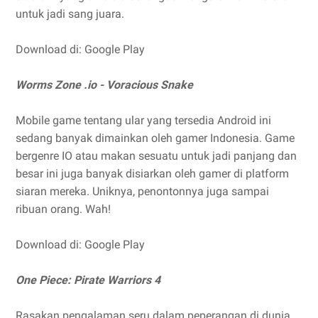
untuk jadi sang juara.
Download di: Google Play
Worms Zone .io - Voracious Snake
Mobile game tentang ular yang tersedia Android ini
sedang banyak dimainkan oleh gamer Indonesia. Game
bergenre IO atau makan sesuatu untuk jadi panjang dan
besar ini juga banyak disiarkan oleh gamer di platform
siaran mereka. Uniknya, penontonnya juga sampai
ribuan orang. Wah!
Download di: Google Play
One Piece: Pirate Warriors 4
Rasakan pengalaman seru dalam peperangan di dunia