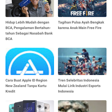
Hidup Lebih Mudah dengan
Tagihan Pulsa Ayah Bengkak
BCA, Pengalaman Bertahun-
karena Anak Main Free Fire
tahun Sebagai Nasabah Bank
BCA
Cara Buat Apple ID Region
Tren Selebritas Indonesia
New Zealand Tanpa Kartu
Mulai Lirik Industri Esports
Kredit
Indonesia