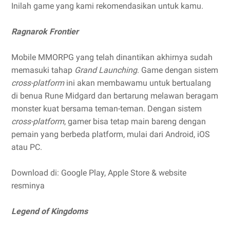
Inilah game yang kami rekomendasikan untuk kamu.
Ragnarok Frontier
Mobile MMORPG yang telah dinantikan akhirnya sudah
memasuki tahap
Grand Launching
. Game dengan sistem
cross-platform
ini akan membawamu untuk bertualang
di benua Rune Midgard dan bertarung melawan beragam
monster kuat bersama teman-teman. Dengan sistem
cross-platform
, gamer bisa tetap main bareng dengan
pemain yang berbeda platform, mulai dari Android, iOS
atau PC.
Download di: Google Play, Apple Store & website
resminya
Legend of Kingdoms