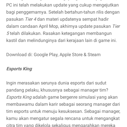
PC ini telah melakukan update yang cukup mengejutkan
bagi penggemarnya. Setelah bertahun-tahun rilis dengan
pasukan
Tier 4
dan materi updatenya sempat hadir
dalam candaan April Mop, akhirnya update pasukan
Tier
5
telah dilakukan. Rasakan ketegangan membangun
kastil dan melindunginya dari kerajaan lain di game ini.
Download di: Google Play, Apple Store & Steam
Esports King
Ingin merasakan serunya dunia esports dari sudut
pandang pelaku, khususnya sebagai manager tim?
Esports King
adalah game bergenre simulasi yang akan
membawamu dalam karir sebagai seorang manager dari
tim esports untuk menuju kesuksesan. Sebagai manager,
kamu akan mengatur segala rencana untuk mengangkat
citra tim yang dikelola sekaligus mengarahkan mereka