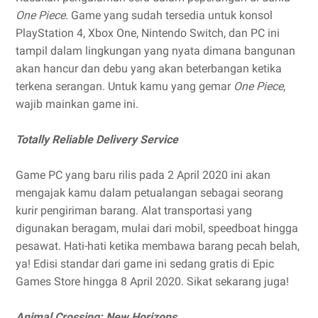
One Piece
. Game yang sudah tersedia untuk konsol
PlayStation 4, Xbox One, Nintendo Switch, dan PC ini
tampil dalam lingkungan yang nyata dimana bangunan
akan hancur dan debu yang akan beterbangan ketika
terkena serangan. Untuk kamu yang gemar
One Piece
,
wajib mainkan game ini.
Totally Reliable Delivery Service
Game PC yang baru rilis pada 2 April 2020 ini akan
mengajak kamu dalam petualangan sebagai seorang
kurir pengiriman barang. Alat transportasi yang
digunakan beragam, mulai dari mobil, speedboat hingga
pesawat. Hati-hati ketika membawa barang pecah belah,
ya! Edisi standar dari game ini sedang gratis di Epic
Games Store hingga 8 April 2020. Sikat sekarang juga!
Animal Crossing: New Horizons