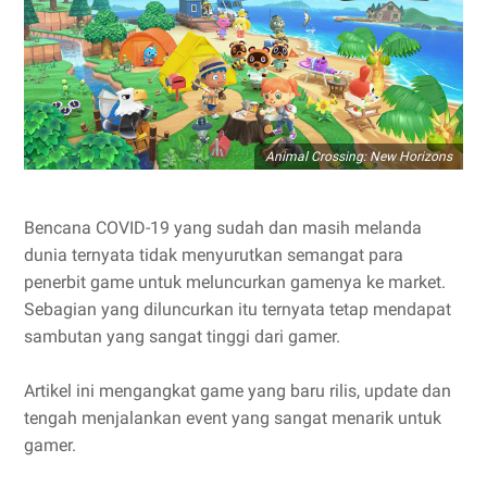
Animal Crossing: New Horizons
Bencana COVID-19 yang sudah dan masih melanda
dunia ternyata tidak menyurutkan semangat para
penerbit game untuk meluncurkan gamenya ke market.
Sebagian yang diluncurkan itu ternyata tetap mendapat
sambutan yang sangat tinggi dari gamer.
Artikel ini mengangkat game yang baru rilis, update dan
tengah menjalankan event yang sangat menarik untuk
gamer.