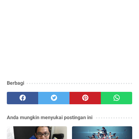
Berbagi
Anda mungkin menyukai postingan ini