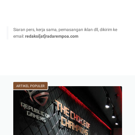
Siaran pers, kerja sama, pemasangan iklan dll, dikirim ke
email:
redaksi[at]radarempoa.com
ARTIKEL POPULER