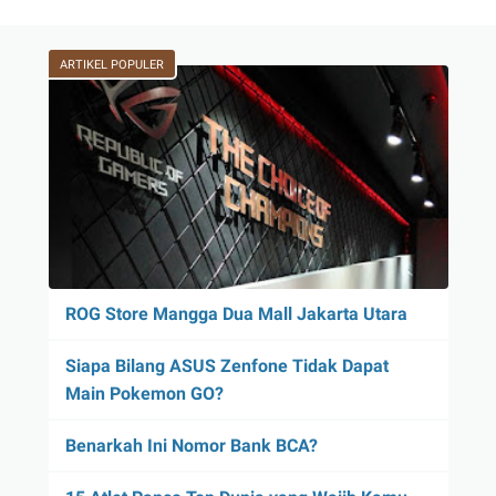
ARTIKEL POPULER
ROG Store Mangga Dua Mall Jakarta Utara
Siapa Bilang ASUS Zenfone Tidak Dapat
Main Pokemon GO?
Benarkah Ini Nomor Bank BCA?