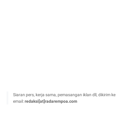
Siaran pers, kerja sama, pemasangan iklan dll, dikirim ke
email:
redaksi[at]radarempoa.com