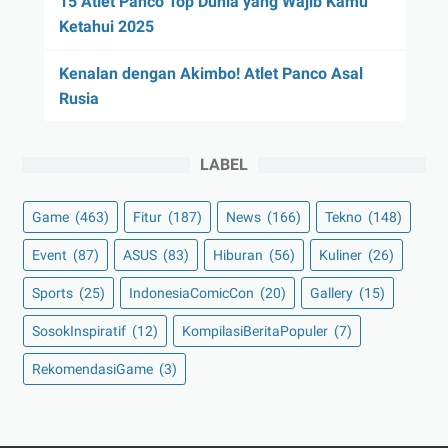
15 Atlet Panco Top Dunia yang Wajib Kamu
Ketahui 2025
Kenalan dengan Akimbo! Atlet Panco Asal
Rusia
LABEL
Game
(463)
Fitur
(187)
News
(166)
Tekno
(148)
Event
(87)
ASUS
(83)
Hiburan
(56)
Kuliner
(26)
Sports
(25)
IndonesiaComicCon
(20)
Gallery
(15)
SosokInspiratif
(12)
KompilasiBeritaPopuler
(7)
RekomendasiGame
(3)