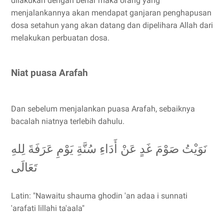
dilakukan dengan benar maka orang yang
menjalankannya akan mendapat ganjaran penghapusan
dosa setahun yang akan datang dan dipelihara Allah dari
melakukan perbuatan dosa.
Niat puasa Arafah
Dan sebelum menjalankan puasa Arafah, sebaiknya
bacalah niatnya terlebih dahulu.
نَوَيْتُ صَوْمَ غَدٍ عَنْ أَدَاءِ سُنَّةِ يَوْمِ عَرَفَةَ لِلهِ
تَعَالَى
Latin: "Nawaitu shauma ghodin 'an adaa i sunnati
'arafati lillahi ta'aala"