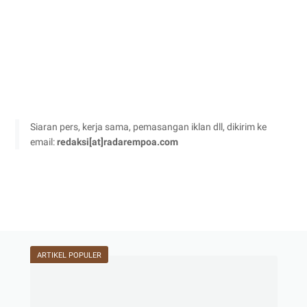
Siaran pers, kerja sama, pemasangan iklan dll, dikirim ke
email:
redaksi[at]radarempoa.com
ARTIKEL POPULER