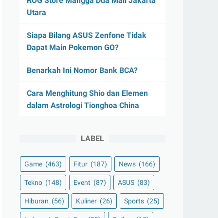
ROG Store Mangga Dua Mall Jakarta
Utara
Siapa Bilang ASUS Zenfone Tidak
Dapat Main Pokemon GO?
Benarkah Ini Nomor Bank BCA?
Cara Menghitung Shio dan Elemen
dalam Astrologi Tionghoa China
LABEL
Game
(463)
Fitur
(187)
News
(166)
Tekno
(148)
Event
(87)
ASUS
(83)
Hiburan
(56)
Kuliner
(26)
Sports
(25)