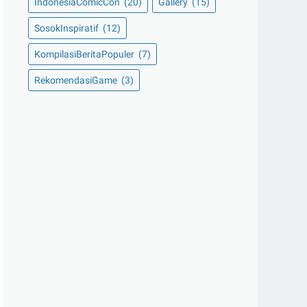
IndonesiaComicCon
(20)
Gallery
(15)
SosokInspiratif
(12)
KompilasiBeritaPopuler
(7)
RekomendasiGame
(3)