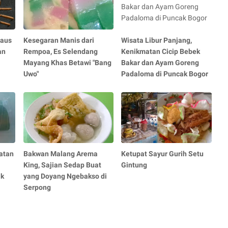
Saus
Kesegaran Manis dari
Wisata Libur Panjang,
an
Rempoa, Es Selendang
Kenikmatan Cicip Bebek
Mayang Khas Betawi "Bang
Bakar dan Ayam Goreng
Uwo"
Padaloma di Puncak Bogor
atan
Bakwan Malang Arema
Ketupat Sayur Gurih Setu
King, Sajian Sedap Buat
Gintung
ak
yang Doyang Ngebakso di
Serpong