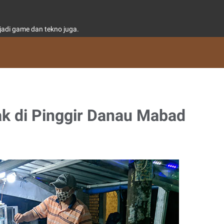
adi game dan tekno juga.
ak di Pinggir Danau Mabad