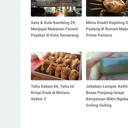
Sate & Gule Kambing 29,
Menu Enak!! Kepiting 
Menjajal Makanan Favorit
Padang di Rumah Mak
Pejabat di Kota Semarang
Prima Pantura
Tahu Sakaw 66, Tahu Isi
Jebakan Lemper, Kelih
Krispi Enak di Bintaro
Besar Panjang tetapi
Sektor 2
Kenyataan Bikin Ngak
Guling-Guling