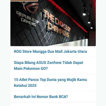
ROG Store Mangga Dua Mall Jakarta Utara
Siapa Bilang ASUS Zenfone Tidak Dapat
Main Pokemon GO?
15 Atlet Panco Top Dunia yang Wajib Kamu
Ketahui 2025
Benarkah Ini Nomor Bank BCA?