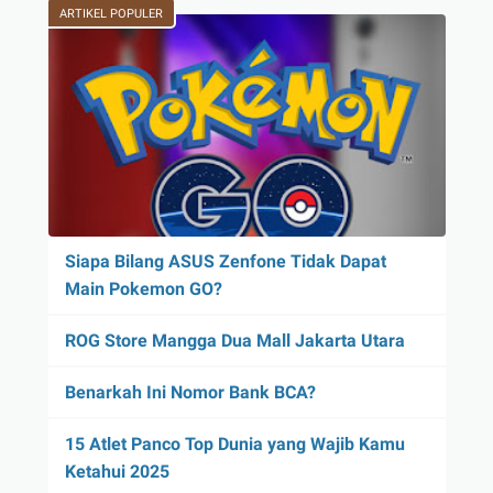
ARTIKEL POPULER
Siapa Bilang ASUS Zenfone Tidak Dapat
Main Pokemon GO?
ROG Store Mangga Dua Mall Jakarta Utara
Benarkah Ini Nomor Bank BCA?
15 Atlet Panco Top Dunia yang Wajib Kamu
Ketahui 2025