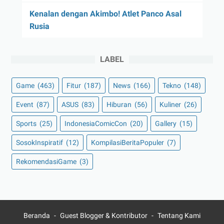
Kenalan dengan Akimbo! Atlet Panco Asal
Rusia
LABEL
Game
(463)
Fitur
(187)
News
(166)
Tekno
(148)
Event
(87)
ASUS
(83)
Hiburan
(56)
Kuliner
(26)
Sports
(25)
IndonesiaComicCon
(20)
Gallery
(15)
SosokInspiratif
(12)
KompilasiBeritaPopuler
(7)
RekomendasiGame
(3)
Beranda
Guest Blogger & Kontributor
Tentang Kami