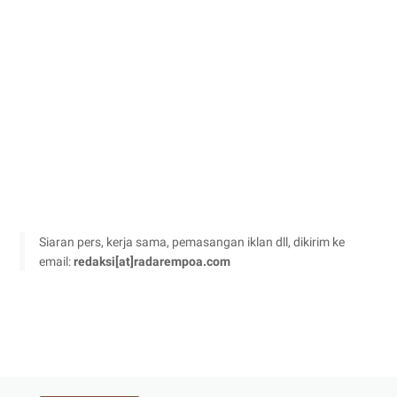
Siaran pers, kerja sama, pemasangan iklan dll, dikirim ke
email:
redaksi[at]radarempoa.com