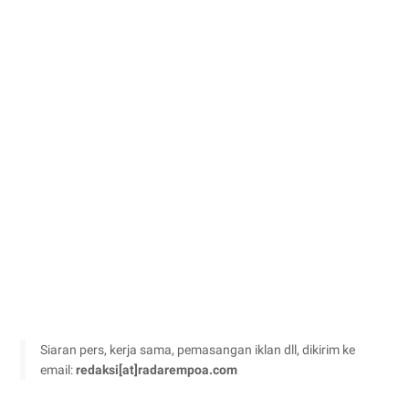
Siaran pers, kerja sama, pemasangan iklan dll, dikirim ke
email:
redaksi[at]radarempoa.com