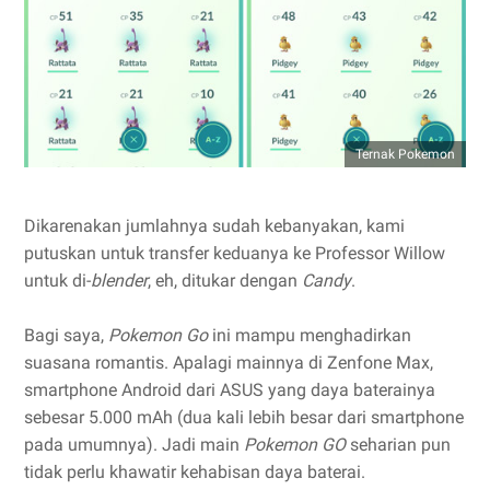
Ternak Pokemon
Dikarenakan jumlahnya sudah kebanyakan, kami
putuskan untuk transfer keduanya ke Professor Willow
untuk di-
blender
, eh, ditukar dengan
Candy
.
Bagi saya,
Pokemon Go
ini mampu menghadirkan
suasana romantis. Apalagi mainnya di Zenfone Max,
smartphone Android dari ASUS yang daya baterainya
sebesar 5.000 mAh (dua kali lebih besar dari smartphone
pada umumnya). Jadi main
Pokemon GO
seharian pun
tidak perlu khawatir kehabisan daya baterai.