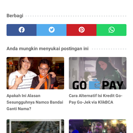
Berbagi
Anda mungkin menyukai postingan ini
Apakah Ini Alasan
Cara Alternatif Isi Kredit Go-
Sesungguhnya Namco Bandai
Pay Go-Jek via KlikBCA
Ganti Nama?