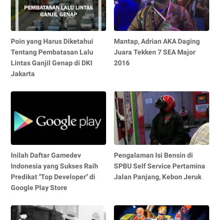
Poin yang Harus Diketahui
Mantap, Adrian AKA Daging
Tentang Pembatasan Lalu
Juara Tekken 7 SEA Major
Lintas Ganjil Genap di DKI
2016
Jakarta
Inilah Daftar Gamedev
Pengalaman Isi Bensin di
Indonesia yang Sukses Raih
SPBU Self Service Pertamina
Predikat "Top Developer" di
Jalan Panjang, Kebon Jeruk
Google Play Store