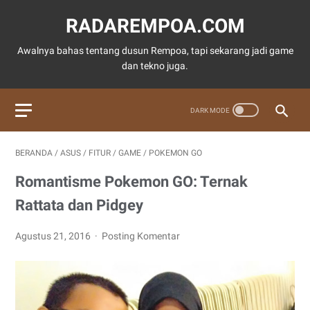
RADAREMPOA.COM
Awalnya bahas tentang dusun Rempoa, tapi sekarang jadi game
dan tekno juga.
BERANDA
/
ASUS
/
FITUR
/
GAME
/
POKEMON GO
Romantisme Pokemon GO: Ternak
Rattata dan Pidgey
Agustus 21, 2016
Posting Komentar