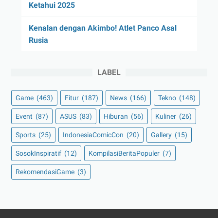
Ketahui 2025
Kenalan dengan Akimbo! Atlet Panco Asal
Rusia
LABEL
Game
(463)
Fitur
(187)
News
(166)
Tekno
(148)
Event
(87)
ASUS
(83)
Hiburan
(56)
Kuliner
(26)
Sports
(25)
IndonesiaComicCon
(20)
Gallery
(15)
SosokInspiratif
(12)
KompilasiBeritaPopuler
(7)
RekomendasiGame
(3)