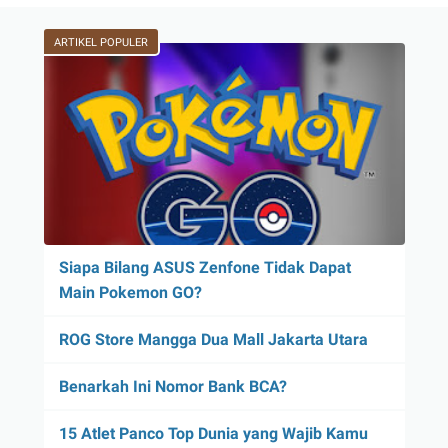
ARTIKEL POPULER
Siapa Bilang ASUS Zenfone Tidak Dapat
Main Pokemon GO?
ROG Store Mangga Dua Mall Jakarta Utara
Benarkah Ini Nomor Bank BCA?
15 Atlet Panco Top Dunia yang Wajib Kamu