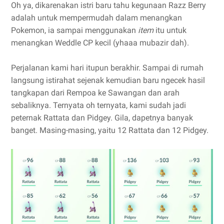
Oh ya, dikarenakan istri baru tahu kegunaan Razz Berry
adalah untuk mempermudah dalam menangkan
Pokemon, ia sampai menggunakan
item
itu untuk
menangkan Weddle CP kecil (yhaaa mubazir dah).
Perjalanan kami hari itupun berakhir. Sampai di rumah
langsung istirahat sejenak kemudian baru ngecek hasil
tangkapan dari Rempoa ke Sawangan dan arah
sebaliknya. Ternyata oh ternyata, kami sudah jadi
peternak Rattata dan Pidgey. Gila, dapetnya banyak
banget. Masing-masing, yaitu 12 Rattata dan 12 Pidgey.