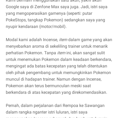
Kami bermain menggunakan satu akun, yakni akun
Google saya di Zenfone Max saya juga. Jadi, istri saya
yang mengoperasikan gamenya (seperti: putar
PokeStops, tangkap Pokemon) sedangkan saya yang
nyupir kendaraan (motor/mobil).
Modal kami adalah Incense,
item
dalam game yang akan
menyebarkan aroma di sekeliling trainer untuk menarik
perhatian Pokemon. Tanpa
item
ini, akan sangat sulit
untuk menemukan Pokemon dalam keadaan berkendara,
mengingat ada batas kecepatan yang telah ditentukan
oleh pihak pengembang untuk memungkinkan Pokemon
muncul di hadapan trainer. Namun dengan Incense,
Pokemon akan terus bermunculan meski saat
berkendara di atas kecepatan yang direkomendasikan.
Pernah, dalam perjalanan dari Rempoa ke Sawangan
dalam rangka nganter istri luluran, istri saya