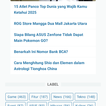
15 Atlet Panco Top Dunia yang Wajib Kamu
Ketahui 2025
ROG Store Mangga Dua Mall Jakarta Utara
Siapa Bilang ASUS Zenfone Tidak Dapat
Main Pokemon GO?
Benarkah Ini Nomor Bank BCA?
Cara Menghitung Shio dan Elemen dalam
Astrologi Tionghoa China
LABEL
Game
(463)
Fitur
(187)
News
(166)
Tekno
(148)
Event
(87)
ASUS
(83)
Hiburan
(56)
Kuliner
(26)