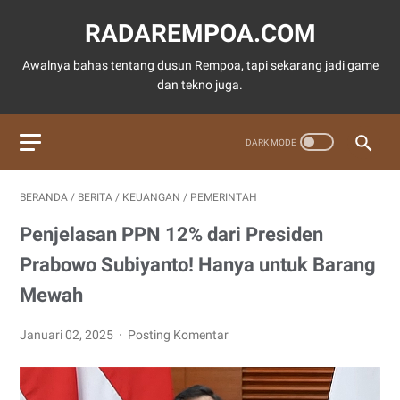
RADAREMPOA.COM
Awalnya bahas tentang dusun Rempoa, tapi sekarang jadi game
dan tekno juga.
BERANDA
/
BERITA
/
KEUANGAN
/
PEMERINTAH
Penjelasan PPN 12% dari Presiden
Prabowo Subiyanto! Hanya untuk Barang
Mewah
Januari 02, 2025
Posting Komentar