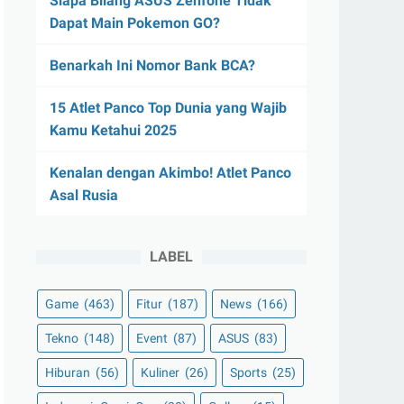
Siapa Bilang ASUS Zenfone Tidak
Dapat Main Pokemon GO?
Benarkah Ini Nomor Bank BCA?
15 Atlet Panco Top Dunia yang Wajib
Kamu Ketahui 2025
Kenalan dengan Akimbo! Atlet Panco
Asal Rusia
LABEL
Game
(463)
Fitur
(187)
News
(166)
Tekno
(148)
Event
(87)
ASUS
(83)
Hiburan
(56)
Kuliner
(26)
Sports
(25)