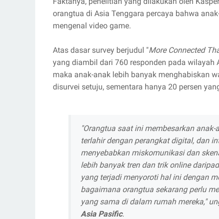
Faktanya, penelitian yang dilakukan oleh Kas
orangtua di Asia Tenggara percaya bahwa anak-a
mengenal video game.
Atas dasar survey berjudul "
More Connected Than
yang diambil dari 760 responden pada wilayah 
maka anak-anak lebih banyak menghabiskan wak
disurvei setuju, sementara hanya 20 persen y
"Orangtua saat ini membesarkan anak-a
terlahir dengan perangkat digital, dan i
menyebabkan miskomunikasi dan skenar
lebih banyak tren dan trik online dari
yang terjadi menyoroti hal ini dengan 
bagaimana orangtua sekarang perlu men
yang sama di dalam rumah mereka," u
Asia Pasific
.